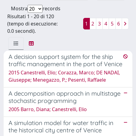
Mostra
records
Risultati 1 - 20 di 120
(tempo di esecuzione:
1
2
3
4
5
6
0.0 secondi).
A decision support system for the ship
traffic management in the port of Venice
2015 Canestrelli, Elio; Corazza, Marco; DE NADAI,
Giuseppe; Menegazzo, P.; Pesenti, Raffaele
A decomposition approach in multistage
stochastic programming
2005 Barro, Diana; Canestrelli, Elio
A simulation model for water traffic in
the historical city centre of Venice