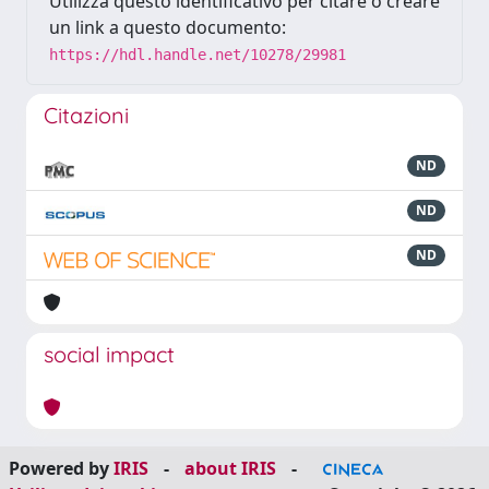
Utilizza questo identificativo per citare o creare
un link a questo documento:
https://hdl.handle.net/10278/29981
Citazioni
ND
ND
ND
social impact
Powered by
IRIS
-
about IRIS
-