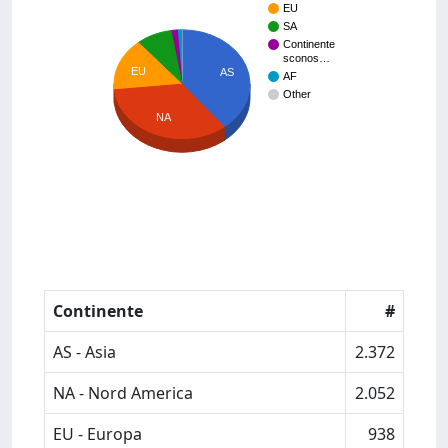
EU
SA
Continente
sconos…
EU
AS
AF
Other
NA
Continente
#
AS - Asia
2.372
NA - Nord America
2.052
EU - Europa
938