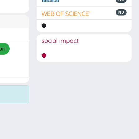
ND
social impact
pri