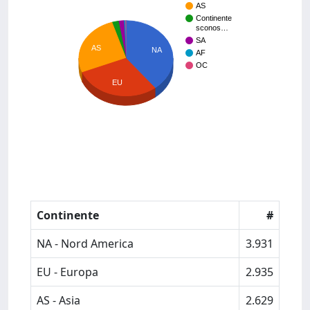
AS
Continente
sconos…
SA
AS
NA
AF
OC
EU
Continente
#
NA - Nord America
3.931
EU - Europa
2.935
AS - Asia
2.629