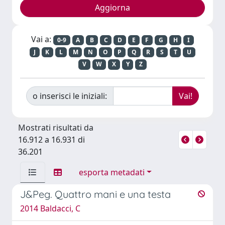
Vai a:
0-9
A
B
C
D
E
F
G
H
I
J
K
L
M
N
O
P
Q
R
S
T
U
V
W
X
Y
Z
o inserisci le iniziali:
Mostrati risultati da
16.912 a 16.931 di
36.201
esporta metadati
J&Peg. Quattro mani e una testa
2014 Baldacci, C