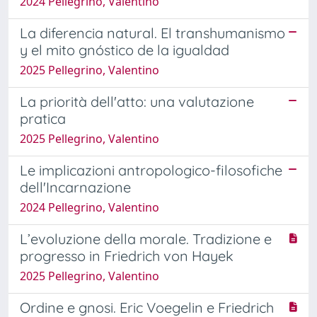
2024 Pellegrino, Valentino
La diferencia natural. El transhumanismo
y el mito gnóstico de la igualdad
2025 Pellegrino, Valentino
La priorità dell'atto: una valutazione
pratica
2025 Pellegrino, Valentino
Le implicazioni antropologico-filosofiche
dell'Incarnazione
2024 Pellegrino, Valentino
L’evoluzione della morale. Tradizione e
progresso in Friedrich von Hayek
2025 Pellegrino, Valentino
Ordine e gnosi. Eric Voegelin e Friedrich