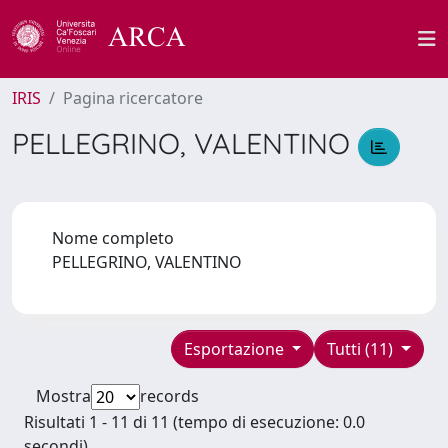
IRIS
Pagina ricercatore
PELLEGRINO, VALENTINO
Nome completo
PELLEGRINO, VALENTINO
Esportazione
Tutti (11)
Mostra
records
Risultati 1 - 11 di 11 (tempo di esecuzione: 0.0
secondi).