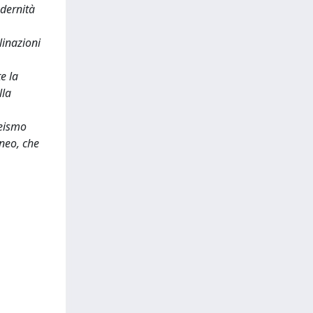
odernità
linazioni
e la
lla
teismo
aneo, che