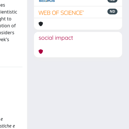
nes
ientistic
ND
ght to
otion of
nsiders
social impact
yek’s
 e
stiche e