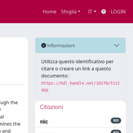
Home
Sfoglia
IT
LOGIN
Informazioni
Utilizza questo identificativo per
citare o creare un link a questo
documento:
https://hdl.handle.net/10278/5112
956
rough the
Citazioni
r
al
ND
amines the
n and
ND