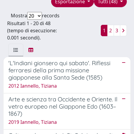
Esportazione
Tutti (48)
Mostra
records
Risultati 1 - 20 di 48
(tempo di esecuzione:
1
2
3
0.001 secondi).
'L'Indiani gionsero qui sabato'. Riflessi
ferraresi della prima missione
giapponese alla Santa Sede (1585)
2012 Iannello, Tiziana
Arte e scienza tra Occidente e Oriente. Il
vetro europeo nel Giappone Edo (1603–
1867)
2019 Iannello, Tiziana