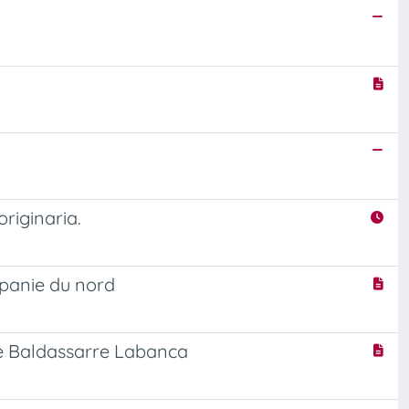
riginaria.
mpanie du nord
ri e Baldassarre Labanca