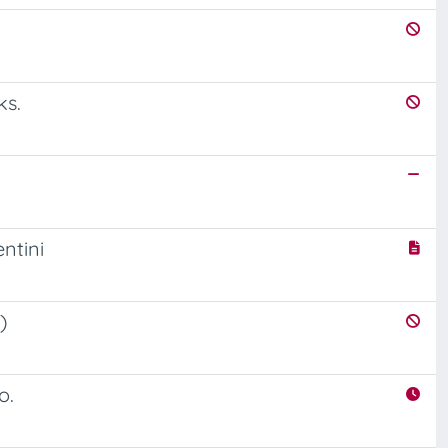
ks.
entini
)
o.