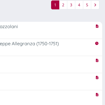
1
2
3
4
5
Mazzolani
useppe Allegranza (1750-1751)