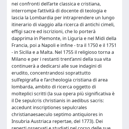
nei confronti dell’arte classica e cristiana,
interrompe l’attività di docente di teologia e
lascia la Lombardia per intraprendere un lungo
itinerario di viaggio alla ricerca di antichi cimeli,
effigi sacre ed iscrizioni, che lo porterà
dapprima in Piemonte, in Liguria e nel Midi della
Francia, poi a Napoli e infine - tra il 1750 e il 1751
- in Sicilia e a Malta. Nel 1755 il religioso torna a
Milano e per i restanti trent’anni della sua vita
continuerà a dedicarsi alle sue indagini di
erudito, concentrandosi soprattutto
sull’epigrafia e l’archeologia cristiana di area
lombarda, ambito di ricerca oggetto di
molteplici scritti (la sua opera più significativa è
il De sepulcris christianis in aedibus sacris:
accedunt inscriptiones sepulcrales
christianaesaeculo septimo antiquiores in
Insubria Austriaca repertae, del 1773). Dei
reperti osservati e studiati nel corso delle sue