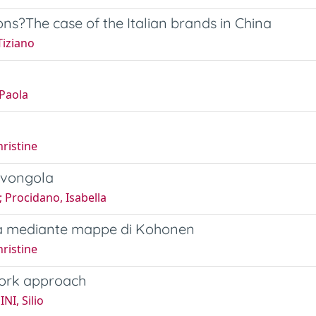
ons?The case of the Italian brands in China
Tiziano
 Paola
ristine
 vongola
; Procidano, Isabella
lia mediante mappe di Kohonen
ristine
twork approach
NI, Silio