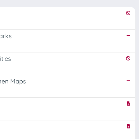
parks
ties
onen Maps