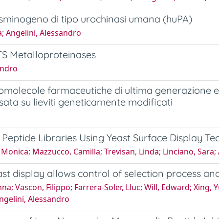
l plasminogeno di tipo urochinasi umana (huPA)
; Angelini, Alessandro
S Metalloproteinases
andro
biomolecole farmaceutiche di ultima generazione 
asata su lieviti geneticamente modificati
c Peptide Libraries Using Yeast Surface Display T
onica; Mazzucco, Camilla; Trevisan, Linda; Linciano, Sara; 
st display allows control of selection process and
; Vascon, Filippo; Farrera-Soler, Lluc; Will, Edward; Xing, 
ngelini, Alessandro