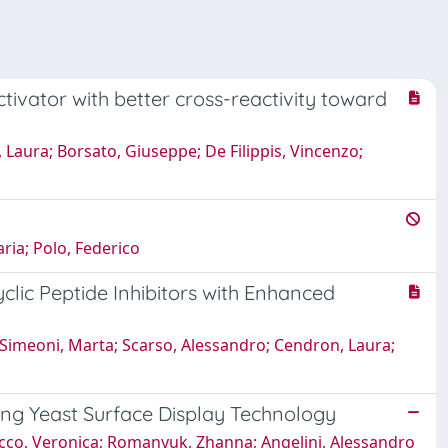
ivator with better cross-reactivity toward
 Laura; Borsato, Giuseppe; De Filippis, Vincenzo;
aria; Polo, Federico
lic Peptide Inhibitors with Enhanced
 Simeoni, Marta; Scarso, Alessandro; Cendron, Laura;
Using Yeast Surface Display Technology
Cacco, Veronica; Romanyuk, Zhanna; Angelini, Alessandro