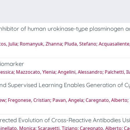
inhibitor of human urokinase-type plasminogen act
os, Julia; Romanyuk, Zhanna; Pluda, Stefano; Acquasaliente,
biomarker
essica; Mazzocato, Ylenia; Angelini, Alessandro; Palchetti, Il
d Supervised Learning Enables Generation of Cyc
ew; Fregonese, Cristian; Pavan, Angela; Caregnato, Alberto;
 Directed Evolution of Cross-Reactive Antibodies 
hinellato, Monica; Scaravetti, Tiziano; Caregnato, Alberto; 