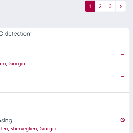
1
2
3
CO detection"
eri, Giorgio
nsing
tteo; Sberveglieri, Giorgio