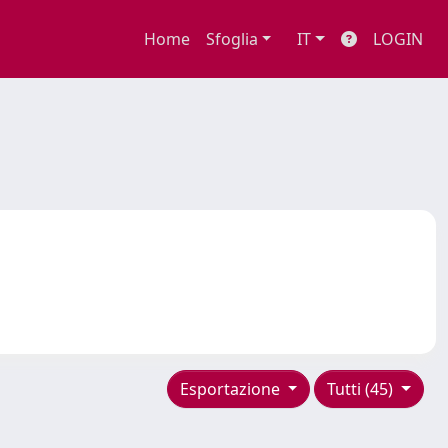
Home
Sfoglia
IT
LOGIN
Esportazione
Tutti (45)