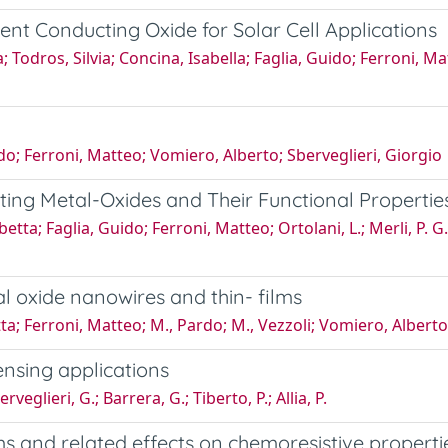
t Conducting Oxide for Solar Cell Applications
; Todros, Silvia; Concina, Isabella; Faglia, Guido; Ferroni, M
do; Ferroni, Matteo; Vomiero, Alberto; Sberveglieri, Giorgio
ing Metal-Oxides and Their Functional Propertie
etta; Faglia, Guido; Ferroni, Matteo; Ortolani, L.; Merli, P. G
l oxide nanowires and thin- films
a; Ferroni, Matteo; M., Pardo; M., Vezzoli; Vomiero, Alberto;
nsing applications
rveglieri, G.; Barrera, G.; Tiberto, P.; Allia, P.
lms and related effects on chemoresistive propert