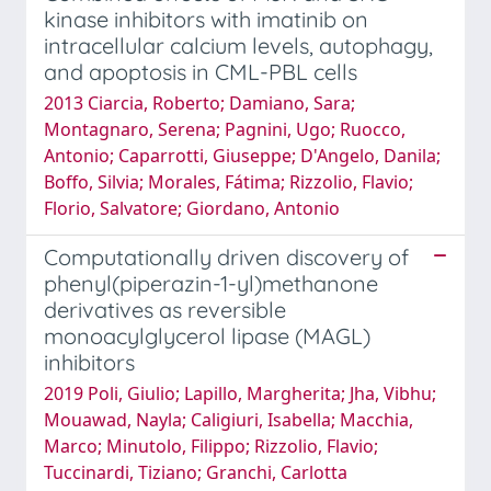
kinase inhibitors with imatinib on
intracellular calcium levels, autophagy,
and apoptosis in CML-PBL cells
2013 Ciarcia, Roberto; Damiano, Sara;
Montagnaro, Serena; Pagnini, Ugo; Ruocco,
Antonio; Caparrotti, Giuseppe; D'Angelo, Danila;
Boffo, Silvia; Morales, Fátima; Rizzolio, Flavio;
Florio, Salvatore; Giordano, Antonio
Computationally driven discovery of
phenyl(piperazin-1-yl)methanone
derivatives as reversible
monoacylglycerol lipase (MAGL)
inhibitors
2019 Poli, Giulio; Lapillo, Margherita; Jha, Vibhu;
Mouawad, Nayla; Caligiuri, Isabella; Macchia,
Marco; Minutolo, Filippo; Rizzolio, Flavio;
Tuccinardi, Tiziano; Granchi, Carlotta