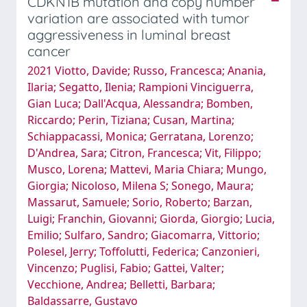
CDKN1B mutation and copy number
variation are associated with tumor
aggressiveness in luminal breast
cancer
2021 Viotto, Davide; Russo, Francesca; Anania,
Ilaria; Segatto, Ilenia; Rampioni Vinciguerra,
Gian Luca; Dall'Acqua, Alessandra; Bomben,
Riccardo; Perin, Tiziana; Cusan, Martina;
Schiappacassi, Monica; Gerratana, Lorenzo;
D'Andrea, Sara; Citron, Francesca; Vit, Filippo;
Musco, Lorena; Mattevi, Maria Chiara; Mungo,
Giorgia; Nicoloso, Milena S; Sonego, Maura;
Massarut, Samuele; Sorio, Roberto; Barzan,
Luigi; Franchin, Giovanni; Giorda, Giorgio; Lucia,
Emilio; Sulfaro, Sandro; Giacomarra, Vittorio;
Polesel, Jerry; Toffolutti, Federica; Canzonieri,
Vincenzo; Puglisi, Fabio; Gattei, Valter;
Vecchione, Andrea; Belletti, Barbara;
Baldassarre, Gustavo