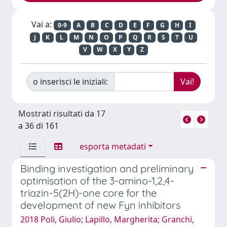
Vai a:
0-9
A
B
C
D
E
F
G
H
I
J
K
L
M
N
O
P
Q
R
S
T
U
V
W
X
Y
Z
o inserisci le iniziali:
Mostrati risultati da 17
a 36 di 161
esporta metadati
Binding investigation and preliminary
optimisation of the 3-amino-1,2,4-
triazin-5(2H)-one core for the
development of new Fyn inhibitors
2018 Poli, Giulio; Lapillo, Margherita; Granchi,