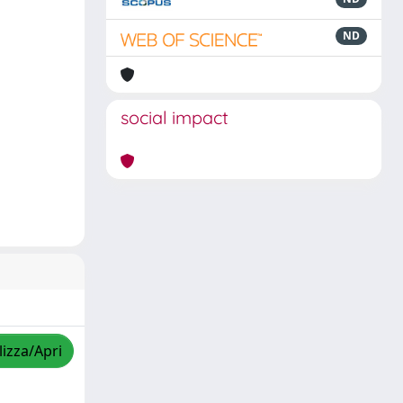
ND
social impact
lizza/Apri