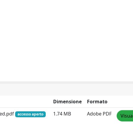
Dimensione
Formato
sed.pdf
1.74 MB
Adobe PDF
accesso aperto
Visua