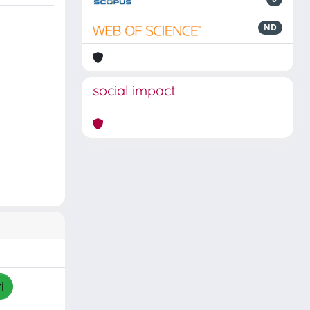
ND
social impact
i