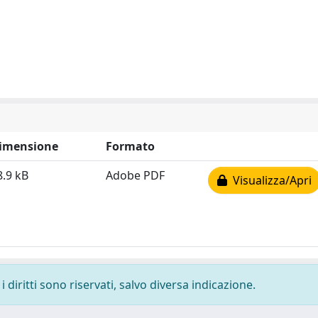
imensione
Formato
8.9 kB
Adobe PDF
Visualizza/Apri
 diritti sono riservati, salvo diversa indicazione.