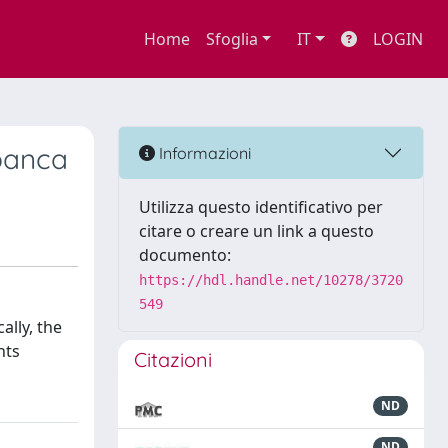
Home
Sfoglia
IT
LOGIN
 banca
Informazioni
Utilizza questo identificativo per
citare o creare un link a questo
documento:
https://hdl.handle.net/10278/3720
549
ally, the
nts
Citazioni
ND
ND