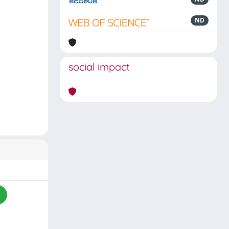
ND
social impact
i