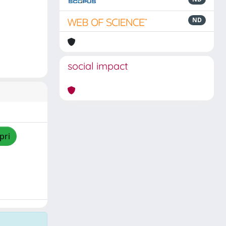
ND
social impact
pri