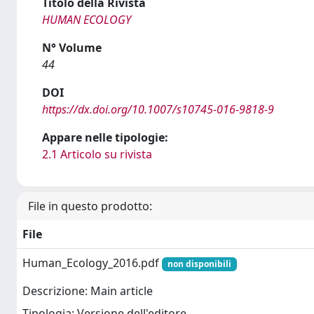
Titolo della Rivista
HUMAN ECOLOGY
N° Volume
44
DOI
https://dx.doi.org/10.1007/s10745-016-9818-9
Appare nelle tipologie:
2.1 Articolo su rivista
File in questo prodotto:
File
Human_Ecology_2016.pdf
non disponibili
Descrizione: Main article
Tipologia: Versione dell'editore