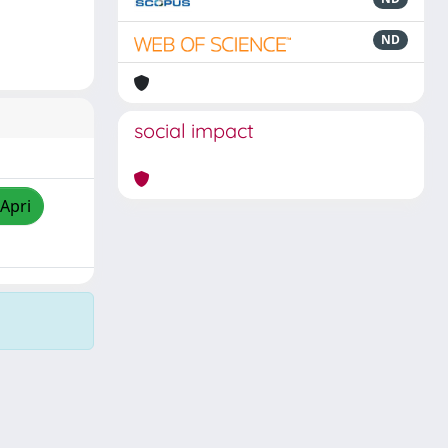
ND
social impact
/Apri