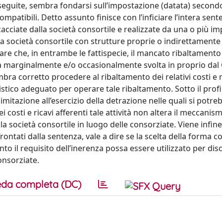
eguite, sembra fondarsi sull’impostazione (datata) secondo
mpatibili. Detto assunto finisce con l’inficiare l’intera sent
acciate dalla società consortile e realizzate da una o più i
sa società consortile con strutture proprie o indirettamente
e che, in entrambe le fattispecie, il mancato ribaltamento 
ività marginalmente e/o occasionalmente svolta in proprio da
mbra corretto procedere al ribaltamento dei relativi costi e r
tico adeguato per operare tale ribaltamento. Sotto il profil
limitazione all’esercizio della detrazione nelle quali si potre
 costi e ricavi afferenti tale attività non altera il meccanis
la società consortile in luogo delle consorziate. Viene infin
ontati dalla sentenza, vale a dire se la scelta della forma c
nto il requisito dell’inerenza possa essere utilizzato per di
consorziate.
da completa (DC)