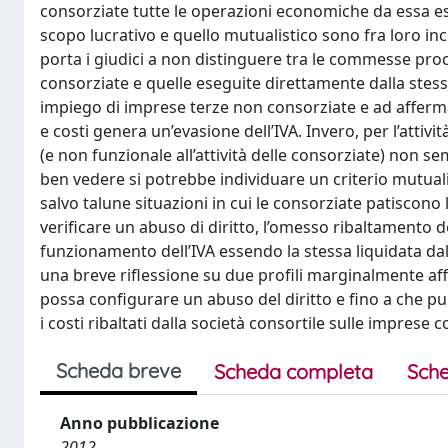
consorziate tutte le operazioni economiche da essa es
scopo lucrativo e quello mutualistico sono fra loro inco
porta i giudici a non distinguere tra le commesse proc
consorziate e quelle eseguite direttamente dalla stes
impiego di imprese terze non consorziate e ad affermar
e costi genera un’evasione dell’IVA. Invero, per l’att
(e non funzionale all’attività delle consorziate) non se
ben vedere si potrebbe individuare un criterio mutualis
salvo talune situazioni in cui le consorziate patiscono 
verificare un abuso di diritto, l’omesso ribaltamento dei
funzionamento dell’IVA essendo la stessa liquidata dal
una breve riflessione su due profili marginalmente affr
possa configurare un abuso del diritto e fino a che pu
i costi ribaltati dalla società consortile sulle imprese 
Scheda breve
Scheda completa
Sche
Anno pubblicazione
2012