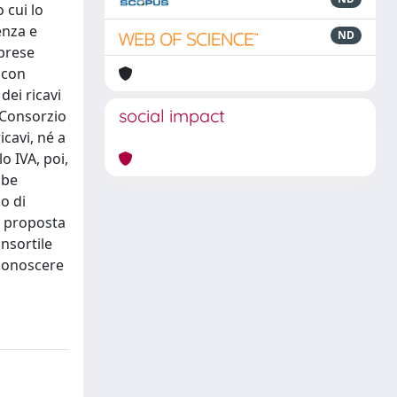
 cui lo
enza e
ND
mprese
 con
dei ricavi
social impact
l Consorzio
icavi, né a
o IVA, poi,
bbe
mo di
e proposta
onsortile
sconoscere