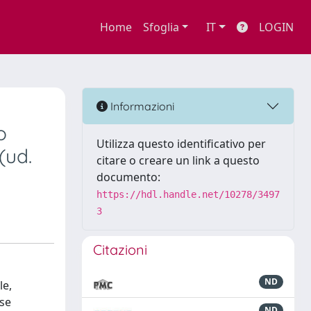
Home
Sfoglia
IT
LOGIN
Informazioni
o
Utilizza questo identificativo per
(ud.
citare o creare un link a questo
documento:
https://hdl.handle.net/10278/3497
3
Citazioni
ND
le,
ese
ND