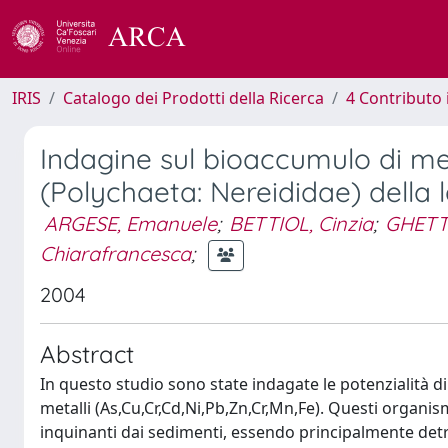
IRIS
Catalogo dei Prodotti della Ricerca
4 Contributo 
Indagine sul bioaccumulo di met
(Polychaeta: Nereididae) della 
ARGESE, Emanuele
;
BETTIOL, Cinzia
;
GHETTI
Chiarafrancesca
;
2004
Abstract
In questo studio sono state indagate le potenzialità d
metalli (As,Cu,Cr,Cd,Ni,Pb,Zn,Cr,Mn,Fe). Questi organ
inquinanti dai sedimenti, essendo principalmente detrit