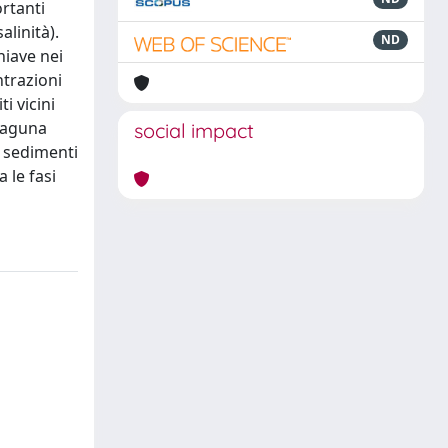
ortanti
alinità).
ND
hiave nei
ntrazioni
i vicini
 laguna
social impact
i sedimenti
 le fasi