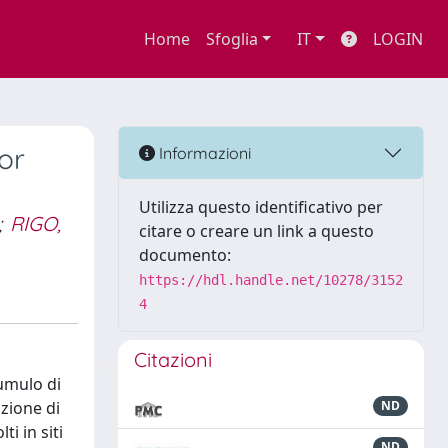
Home
Sfoglia
IT
LOGIN
or
Informazioni
Utilizza questo identificativo per
;
RIGO,
citare o creare un link a questo
documento:
https://hdl.handle.net/10278/3152
4
Citazioni
cumulo di
zione di
ND
i in siti
ND