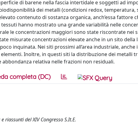
perficie di barene nella fascia intertidale e soggetti ad imp
biodisponibilità dei metalli (condizioni redox, temperatura, s
 elevato contenuto di sostanza organica, anch’essa fattore c
ui tessuti hanno mostrato una grande variabilità nelle conce
rale le concentrazioni maggiori sono state riscontrate nei sit
 state misurate concentrazioni elevate anche in un sito della
oco inquinata. Nei siti prossimi all’area industriale, anche 
menti. Inoltre, in questi siti la distribuzione dei metalli tra
bbondanza relativa nelle frazioni non residuali.
da completa (DC)
 riassunti del XIV Congresso S.It.E.