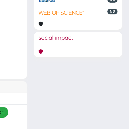
ND
social impact
pri