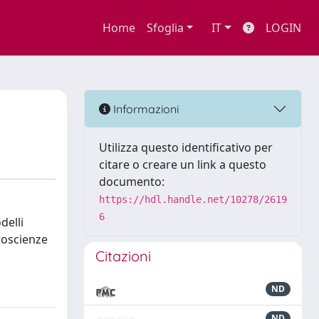
Home
Sfoglia
IT
LOGIN
Informazioni
Utilizza questo identificativo per
citare o creare un link a questo
documento:
https://hdl.handle.net/10278/2619
6
delli
roscienze
Citazioni
ND
ND