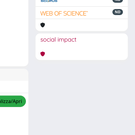
ND
social impact
lizza/Apri