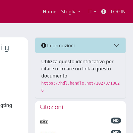
Home
Sfoglia
IT
LOGIN
i y
Informazioni
Utilizza questo identificativo per
citare o creare un link a questo
documento:
https://hdl.handle.net/10278/1862
6
igting
Citazioni
ND
ND