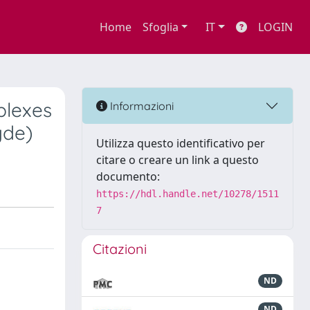
Home
Sfoglia
IT
LOGIN
plexes
Informazioni
yde)
Utilizza questo identificativo per
citare o creare un link a questo
documento:
https://hdl.handle.net/10278/1511
7
Citazioni
ND
ND