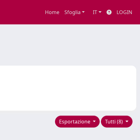
Home
Sfoglia
IT
LOGIN
Esportazione
Tutti (8)