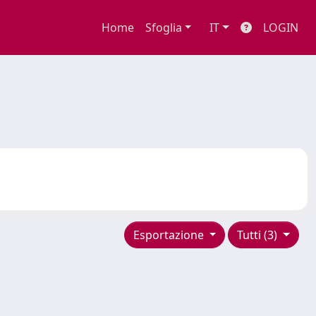
Home
Sfoglia
IT
LOGIN
Esportazione
Tutti (3)