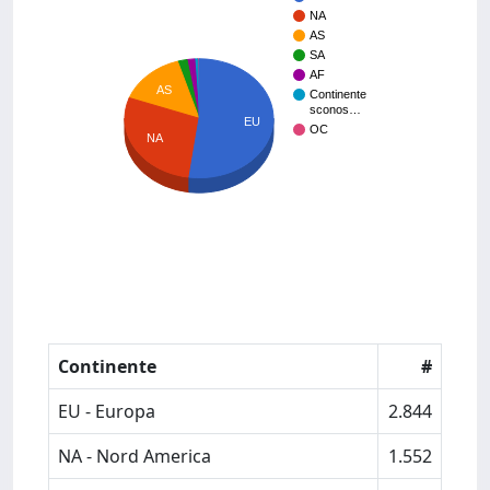
NA
AS
SA
AF
AS
Continente
sconos…
EU
OC
NA
Continente
#
EU - Europa
2.844
NA - Nord America
1.552