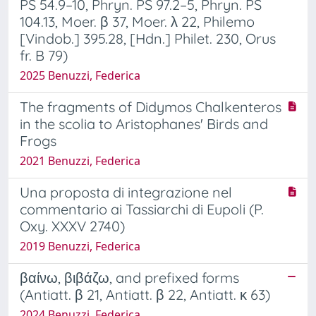
PS 54.9–10, Phryn. PS 97.2–5, Phryn. PS
104.13, Moer. β 37, Moer. λ 22, Philemo
[Vindob.] 395.28, [Hdn.] Philet. 230, Orus
fr. B 79)
2025 Benuzzi, Federica
The fragments of Didymos Chalkenteros
in the scolia to Aristophanes' Birds and
Frogs
2021 Benuzzi, Federica
Una proposta di integrazione nel
commentario ai Tassiarchi di Eupoli (P.
Oxy. XXXV 2740)
2019 Benuzzi, Federica
βαίνω, βιβάζω, and prefixed forms
(Antiatt. β 21, Antiatt. β 22, Antiatt. κ 63)
2024 Benuzzi, Federica