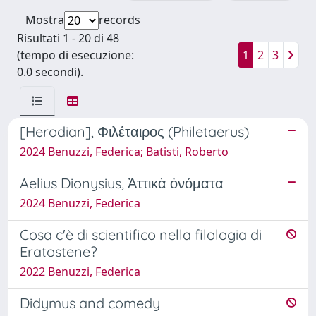
Mostra
records
Risultati 1 - 20 di 48
(tempo di esecuzione:
1
2
3
0.0 secondi).
[Herodian], Φιλέταιρος (Philetaerus)
2024 Benuzzi, Federica; Batisti, Roberto
Aelius Dionysius, Ἀττικὰ ὀνόματα
2024 Benuzzi, Federica
Cosa c'è di scientifico nella filologia di
Eratostene?
2022 Benuzzi, Federica
Didymus and comedy