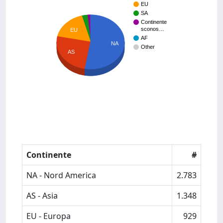
EU
SA
Continente
sconos…
EU
AF
NA
Other
AS
Continente
#
NA - Nord America
2.783
AS - Asia
1.348
EU - Europa
929