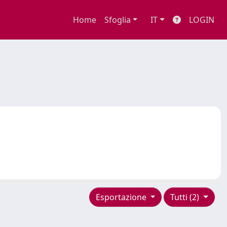
Home
Sfoglia
IT
LOGIN
Esportazione
Tutti (2)