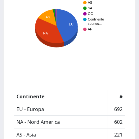
AS
SA
OC
AS
Continente
sconos…
EU
AF
NA
Continente
#
EU - Europa
692
NA - Nord America
602
AS - Asia
221