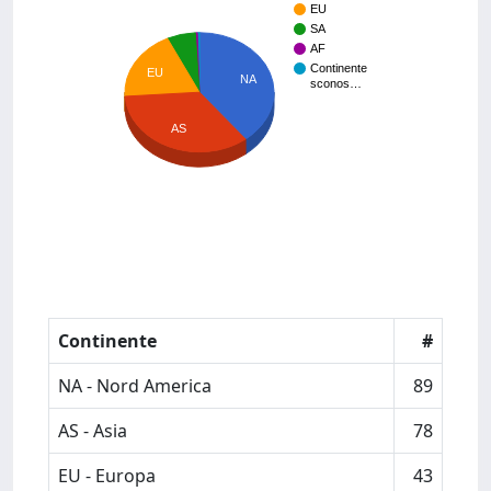
EU
SA
AF
Continente
EU
NA
sconos…
AS
Continente
#
NA - Nord America
89
AS - Asia
78
EU - Europa
43