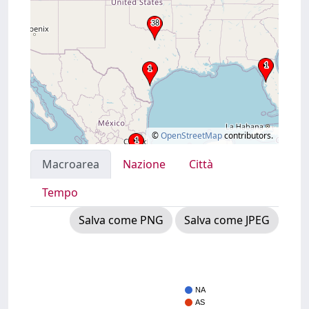
©
OpenStreetMap
contributors.
Macroarea
Nazione
Città
Tempo
Salva come PNG
Salva come JPEG
NA
AS