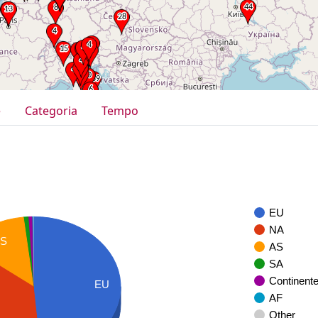
e
Categoria
Tempo
EU
NA
AS
AS
SA
Continent
EU
AF
Other