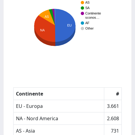
AS
SA
Continente
AS
sconos…
AF
EU
Other
NA
Continente
#
EU - Europa
3.661
NA - Nord America
2.608
AS - Asia
731