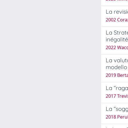
La revisi
2002 Cora
La Strat
inégalité
2022 Wacog
La valut
modello 
2019 Berta
La “raga
2017 Trevi
La “sogg
2018 Perul