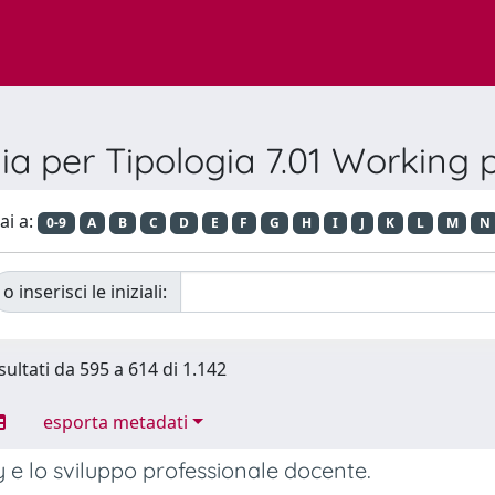
lia per Tipologia 7.01 Working 
ai a:
0-9
A
B
C
D
E
F
G
H
I
J
K
L
M
N
o inserisci le iniziali:
sultati da 595 a 614 di 1.142
esporta metadati
 e lo sviluppo professionale docente.