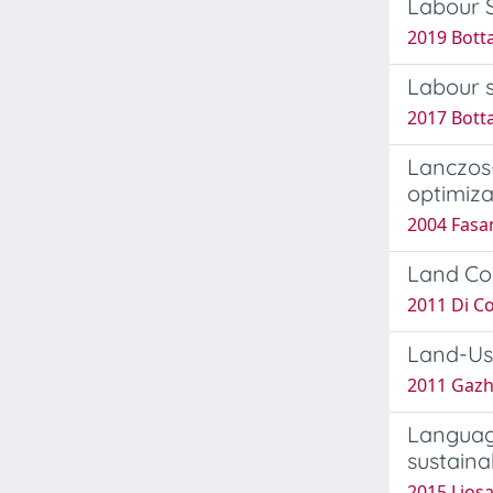
Labour S
2019 Botta
Labour s
2017 Botta
Lanczos
optimiza
2004 Fasa
Land Con
2011 Di Co
Land-Us
2011 Gazhe
Language
sustain
2015 Lios