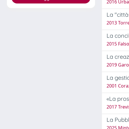
2016 Urba
La "citt
2013 Torre
La concil
2015 Fals
La creazi
2019 Garo
La gesti
2001 Coraz
«La pros
2017 Trevi
La Pubbl
2025 Minto