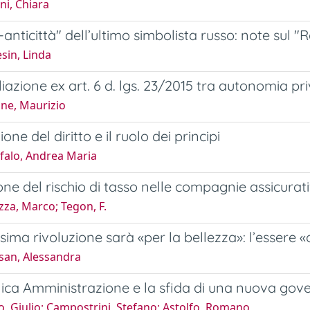
ni, Chiara
à-anticittà" dell’ultimo simbolista russo: note sul
sin, Linda
iazione ex art. 6 d. lgs. 23/2015 tra autonomia priv
one, Maurizio
one del diritto e il ruolo dei principi
falo, Andrea Maria
one del rischio di tasso nelle compagnie assicurati
za, Marco; Tegon, F.
sima rivoluzione sarà «per la bellezza»: l’essere 
san, Alessandra
ica Amministrazione e la sfida di una nuova gov
, Giulio; Campostrini, Stefano; Astolfo, Romano