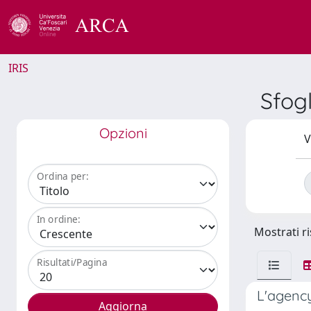
IRIS
Sfog
Opzioni
V
Ordina per:
In ordine:
Mostrati ri
Risultati/Pagina
L'agency