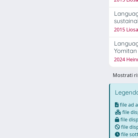
Language
sustaina
2015 Liosa
Language
Yomitan
2024 Heinr
Mostrati ri
Legenda
file ad 
file di
file dis
file dis
file so