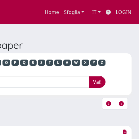
Home
Sfoglia
IT
LOGIN
paper
O
P
Q
R
S
T
U
V
W
X
Y
Z