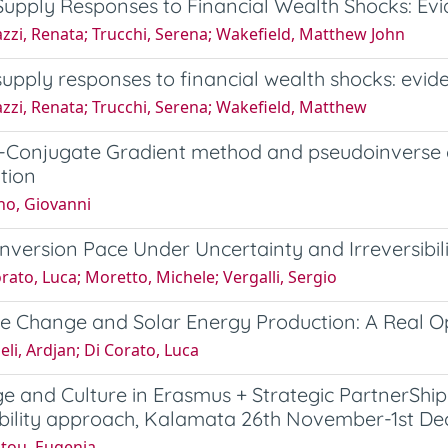
upply Responses to Financial Wealth Shocks: Evid
zzi, Renata; Trucchi, Serena; Wakefield, Matthew John
upply responses to financial wealth shocks: evid
zzi, Renata; Trucchi, Serena; Wakefield, Matthew
-Conjugate Gradient method and pseudoinverse c
tion
no, Giovanni
version Pace Under Uncertainty and Irreversibili
rato, Luca; Moretto, Michele; Vergalli, Sergio
e Change and Solar Energy Production: A Real O
li, Ardjan; Di Corato, Luca
 and Culture in Erasmus + Strategic PartnerShip.
ability approach, Kalamata 26th November-1st D
atou, Eugenia