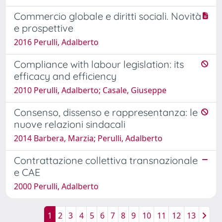
Commercio globale e diritti sociali. Novità
e prospettive
2016 Perulli, Adalberto
Compliance with labour legislation: its
efficacy and efficiency
2010 Perulli, Adalberto; Casale, Giuseppe
Consenso, dissenso e rappresentanza: le
nuove relazioni sindacali
2014 Barbera, Marzia; Perulli, Adalberto
Contrattazione collettiva transnazionale
e CAE
2000 Perulli, Adalberto
1
2
3
4
5
6
7
8
9
10
11
12
13