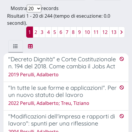
Mostra
records
Risultati 1 - 20 di 244 (tempo di esecuzione: 0.0
secondi).
1
2
3
4
5
6
7
8
9
10
11
12
13
"Decreto Dignità" e Corte Costituzionale
n. 194 del 2018. Come cambia il Jobs Act
2019 Perulli, Adalberto
"In tutte le sue forme e applicazioni". Per
un nuovo statuto del lavoro
2022 Perulli, Adalberto; Treu, Tiziano
"Modificazioni dell'impresa e rapporti di
lavoro": spunti per una riflessione
2004 Perulli, Adalberto