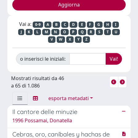
Vai a:
0-9
A
B
C
D
E
F
G
H
I
J
K
L
M
N
O
P
Q
R
S
T
U
V
W
X
Y
Z
o inserisci le iniziali:
Mostrati risultati da 46
a 65 di 1.086
esporta metadati
Il cantore delle minuzie
1996 Possamai, Donatella
Cebras, oro, caníbales y hachas de