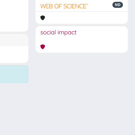
ND
social impact