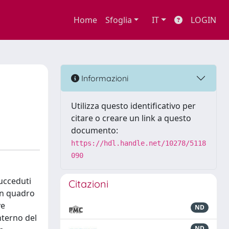
Home
Sfoglia
IT
LOGIN
Informazioni
Utilizza questo identificativo per
citare o creare un link a questo
documento:
https://hdl.handle.net/10278/5118
090
succeduti
Citazioni
 un quadro
ve
ND
interno del
ND