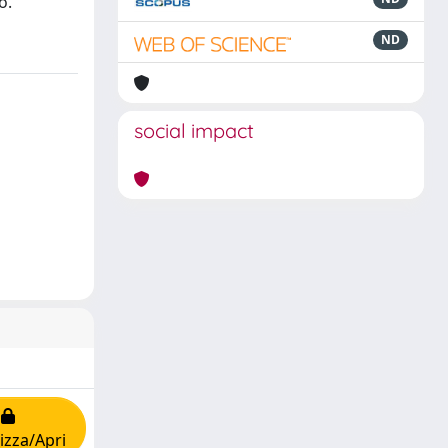
o.
ND
social impact
izza/Apri