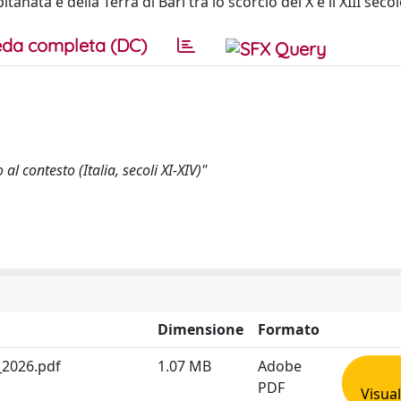
anata e della Terra di Bari tra lo scorcio del X e il XIII secol
da completa (DC)
l contesto (Italia, secoli XI-XIV)"
Dimensione
Formato
i_2026.pdf
1.07 MB
Adobe
PDF
Visual