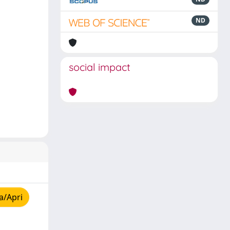
ND
social impact
a/Apri