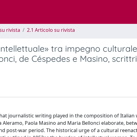
su rivista
2.1 Articolo su rivista
intellettuale» tra impegno culturale
onci, de Céspedes e Masino, scrittri
e that journalistic writing played in the composition of Itali
illa Aleramo, Paola Masino and Maria Bellonci elaborate, bet
ond post-war period. The historical urge of a cultural reena