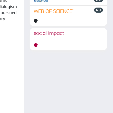
this
dialogism
ND
s pursued
ory
social impact