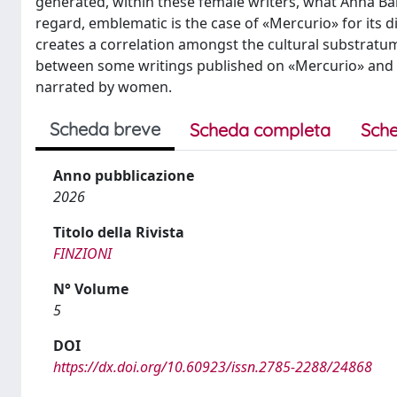
generated, within these female writers, what Anna Ban
regard, emblematic is the case of «Mercurio» for its 
creates a correlation amongst the cultural substratum
between some writings published on «Mercurio» and th
narrated by women.
Scheda breve
Scheda completa
Sche
Anno pubblicazione
2026
Titolo della Rivista
FINZIONI
N° Volume
5
DOI
https://dx.doi.org/10.60923/issn.2785-2288/24868