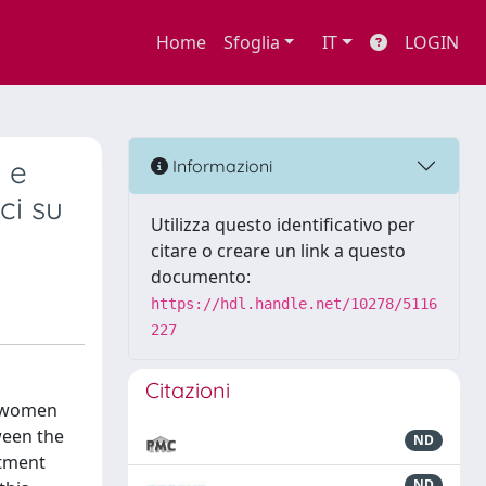
Home
Sfoglia
IT
LOGIN
 e
Informazioni
ci su
Utilizza questo identificativo per
citare o creare un link a questo
documento:
https://hdl.handle.net/10278/5116
227
Citazioni
an women
ween the
ND
ctment
ND