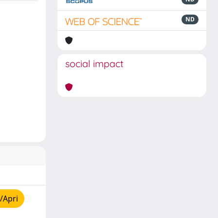
ND
social impact
/Apri