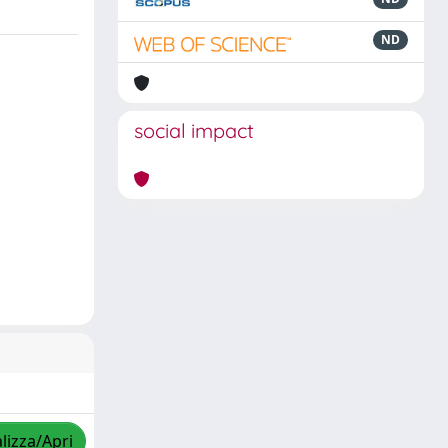
ND
social impact
lizza/Apri