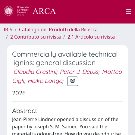
IRIS
Catalogo dei Prodotti della Ricerca
2 Contributo su rivista
2.1 Articolo su rivista
Commercially available technical
lignins: general discussion
Claudia Crestini
;
Peter J. Deuss
;
Matteo
Gigli
;
Heiko Lange
;
2026
Abstract
Jean-Pierre Lindner opened a discussion of the
paper by Joseph S. M. Samec: You said the
material is odour-free. How do you de-odourise