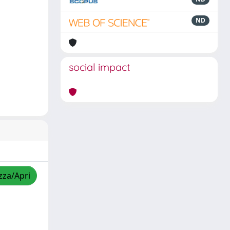
ND
social impact
zza/Apri