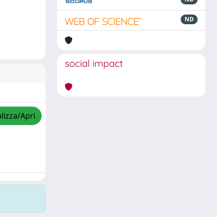
ND
social impact
lizza/Apri